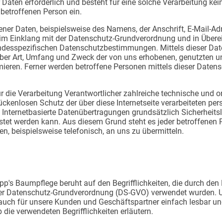
aten erforderlich und besteht für eine solche Verarbeitung kei
r betroffenen Person ein.
ner Daten, beispielsweise des Namens, der Anschrift, E-Mail-A
s im Einklang mit der Datenschutz-Grundverordnung und in Über
ndesspezifischen Datenschutzbestimmungen. Mittels dieser Da
über Art, Umfang und Zweck der von uns erhobenen, genutzten un
eren. Ferner werden betroffene Personen mittels dieser Datens
ür die Verarbeitung Verantwortlicher zahlreiche technische un
ückenlosen Schutz der über diese Internetseite verarbeiteten p
 Internetbasierte Datenübertragungen grundsätzlich Sicherheits
stet werden kann. Aus diesem Grund steht es jeder betroffenen
n, beispielsweise telefonisch, an uns zu übermitteln.
pp's Baumpflege beruht auf den Begrifflichkeiten, die durch den
er Datenschutz-Grundverordnung (DS-GVO) verwendet wurden. U
s auch für unsere Kunden und Geschäftspartner einfach lesbar un
die verwendeten Begrifflichkeiten erläutern.